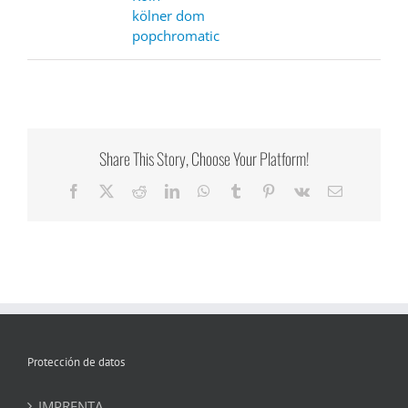
kölner dom
popchromatic
Share This Story, Choose Your Platform!
Facebook
X
Reddit
LinkedIn
WhatsApp
Tumblr
Pinterest
Vk
Email
Protección de datos
IMPRENTA