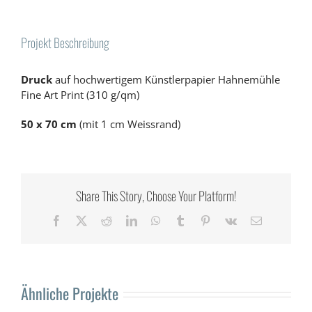
Projekt Beschreibung
Druck
auf hochwertigem Künstlerpapier Hahnemühle
Fine Art Print (310 g/qm)
50 x 70 cm
(mit 1 cm Weissrand)
Share This Story, Choose Your Platform!
Facebook
X
Reddit
LinkedIn
WhatsApp
Tumblr
Pinterest
Vk
E-
Mail
Ähnliche Projekte