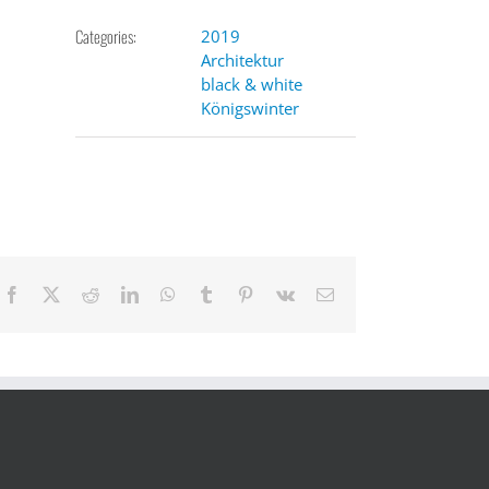
Categories:
2019
Architektur
black & white
Königswinter
Facebook
X
Reddit
LinkedIn
WhatsApp
Tumblr
Pinterest
Vk
Email