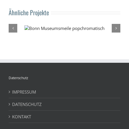
Ähnliche Projekte
omatisch
Königswin
Datenschutz
IMPRESSUM
DATENSCHUTZ
KONTAKT