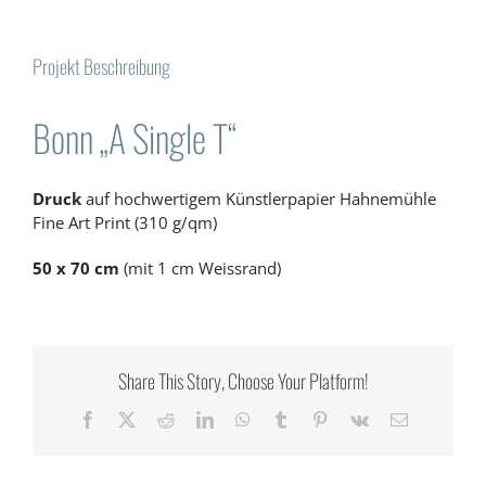
Projekt Beschreibung
Bonn „A Single T“
Druck
auf hochwertigem Künstlerpapier Hahnemühle
Fine Art Print (310 g/qm)
50 x 70 cm
(mit 1 cm Weissrand)
Share This Story, Choose Your Platform!
Facebook
X
Reddit
LinkedIn
WhatsApp
Tumblr
Pinterest
Vk
E-
Mail